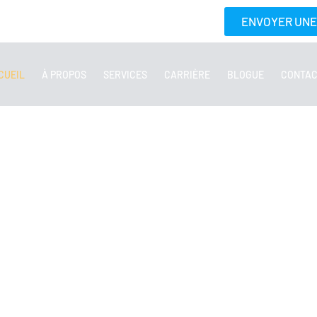
ENVOYER UN
CUEIL
À PROPOS
SERVICES
CARRIÈRE
BLOGUE
CONTA
VICES DE
ERIE
D'U