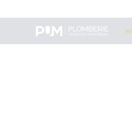
[email protected]
|
514 418-3535
AC
SER
PLOMB